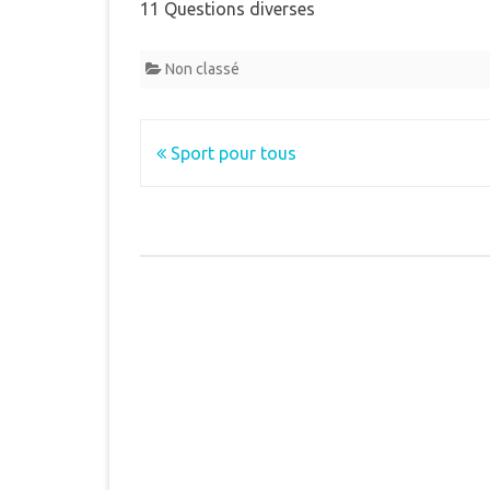
11 Questions diverses
Non classé
Navigation
Sport pour tous
de
l’article