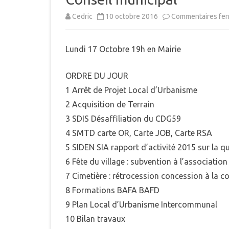
MUNICIPAL
Cedric
10 octobre 2016
Commentaires fe
E
INTERCOMMUNALITÉ
B
Lundi 17 Octobre 19h en Mairie
DÉMARCHES ADMINISTRAT
LE PLU
ORDRE DU JOUR
1 Arrêt de Projet Local d’Urbanisme
2 Acquisition de Terrain
3 SDIS Désaffiliation du CDG59
4 SMTD carte OR, Carte JOB, Carte RSA
5 SIDEN SIA rapport d’activité 2015 sur la qu
6 Fête du village : subvention à l’association 
7 Cimetière : rétrocession concession à la
8 Formations BAFA BAFD
9 Plan Local d’Urbanisme Intercommunal
10 Bilan travaux