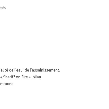
sur
rmés
QUIPEMENTS
ECOLE
Conseil
IEN VIVRE ENSEMBLE
GARDERIE
IVES
municipal
RPE (RAM)
alité de l’eau, de l’assainissement.
« Sheriff on Fire », bilan
 commune