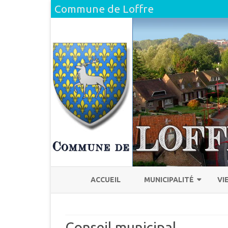
Commune de Loffre
ACCUEIL
MUNICIPALITÉ
VI
L’ÉQUIPE
H
Conseil municipal
COMPTE RENDU DU CONSEI
L