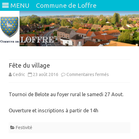
MENU
Commune de Loffre
Skip
to
content
Fête du village
sur
Cedric
23 août 2016
Commentaires fermés
Fête
Tournoi de Belote au foyer rural le samedi 27 Aout.
du
village
Ouverture et inscriptions à partir de 14h
Festivité