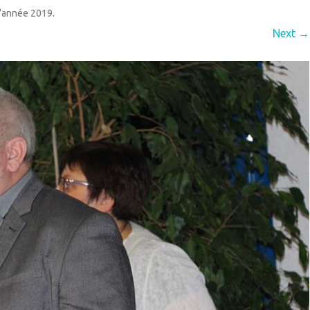
’année 2019
.
QUIPEMENTS
ECOLE
Next →
IEN VIVRE ENSEMBLE
GARDERIE
IVES
RPE (RAM)