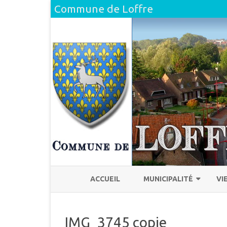
Commune de Loffre
ACCUEIL
MUNICIPALITÉ
VI
L’ÉQUIPE
H
IMG_3745 copie
COMPTE RENDU DU CONSEI
L