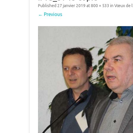
MUNICIPAL
Published
27 janvier 2019
at
800 × 533
in
Vœux de l
E
← Previous
INTERCOMMUNALITÉ
B
DÉMARCHES ADMINISTRAT
LE PLU