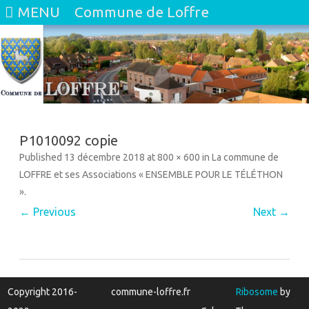
MENU
Commune de Loffre
Skip
to
content
P1010092 copie
Published
13 décembre 2018
at
800 × 600
in
La commune de
LOFFRE et ses Associations « ENSEMBLE POUR LE TÉLÉTHON
»
.
← Previous
Next →
Copyright 2016-
commune-loffre.fr
Ribosome
by