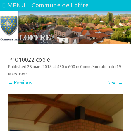
MENU
Commune de Loffre
Skip
to
content
P1010022 copie
Published
25 mars 2018
at
450 × 600
in
Commémoration du 19
Mars 1962
.
← Previous
Next →