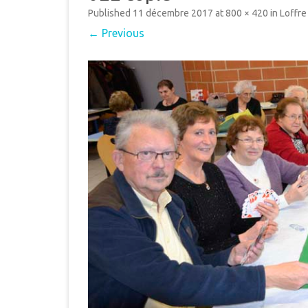
MUNICIPAL
Published
11 décembre 2017
at
800 × 420
in
Loffre 
E
← Previous
INTERCOMMUNALITÉ
B
DÉMARCHES ADMINISTRAT
LE PLU