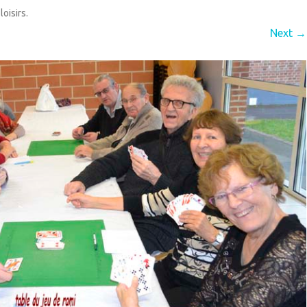
loisirs
.
QUIPEMENTS
ECOLE
Next →
IEN VIVRE ENSEMBLE
GARDERIE
IVES
RPE (RAM)