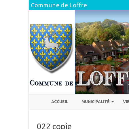
Commune de Loffre
ACCUEIL
MUNICIPALITÉ
VI
L’ÉQUIPE
H
022 copie
COMPTE RENDU DU CONSEI
L