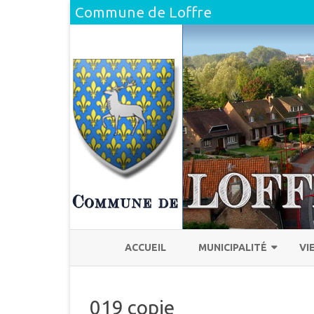
Commune de Loffre
ACCUEIL
MUNICIPALITÉ
VI
L’ÉQUIPE
H
019 copie
COMPTE RENDU DU CONSEI
L