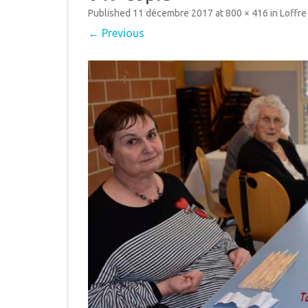
MUNICIPAL
Published
11 décembre 2017
at
800 × 416
in
Loffre 
E
← Previous
INTERCOMMUNALITÉ
B
DÉMARCHES ADMINISTRAT
LE PLU