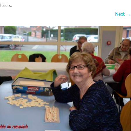
loisirs
.
QUIPEMENTS
ECOLE
Next →
IEN VIVRE ENSEMBLE
GARDERIE
IVES
RPE (RAM)