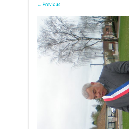
← Previous
MUNICIPAL
E
INTERCOMMUNALITÉ
B
DÉMARCHES ADMINISTRAT
LE PLU