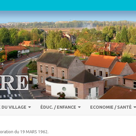
Skip
to
E DU VILLAGE
ÉDUC. / ENFANCE
ECONOMIE / SANTÉ
content
ISTOIRE
ACM
LES ENTREPRISES (17)
ration du 19 MARS 1962
.
L
ES ASSOCIATIONS
RESTAURANT SCOLAIRE
SANTÉ