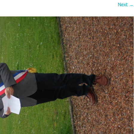
Next →
QUIPEMENTS
ECOLE
IEN VIVRE ENSEMBLE
GARDERIE
IVES
RPE (RAM)