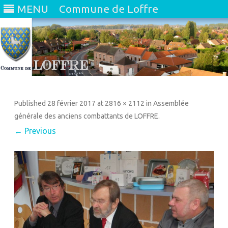
MENU
Commune de Loffre
Skip
to
content
Published
28 février 2017
at
2816 × 2112
in
Assemblée
générale des anciens combattants de LOFFRE
.
← Previous