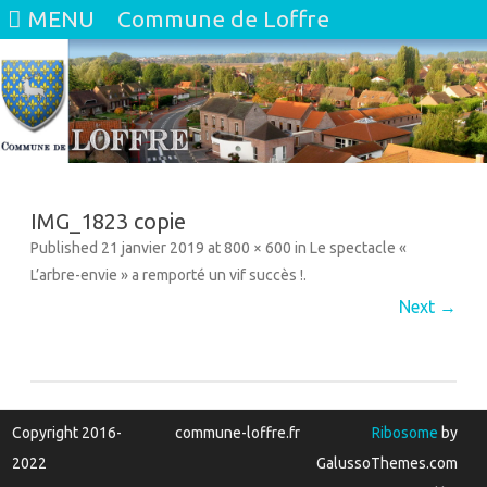
MENU
Commune de Loffre
Skip
to
content
IMG_1823 copie
Published
21 janvier 2019
at
800 × 600
in
Le spectacle «
L’arbre-envie » a remporté un vif succès !
.
Next →
Copyright 2016-
commune-loffre.fr
Ribosome
by
2022
GalussoThemes.com