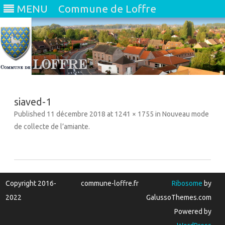
MENU
Commune de Loffre
Skip
to
content
siaved-1
Published
11 décembre 2018
at
1241 × 1755
in
Nouveau mode
de collecte de l’amiante
.
Copyright 2016-
commune-loffre.fr
Ribosome
by
2022
GalussoThemes.com
Powered by