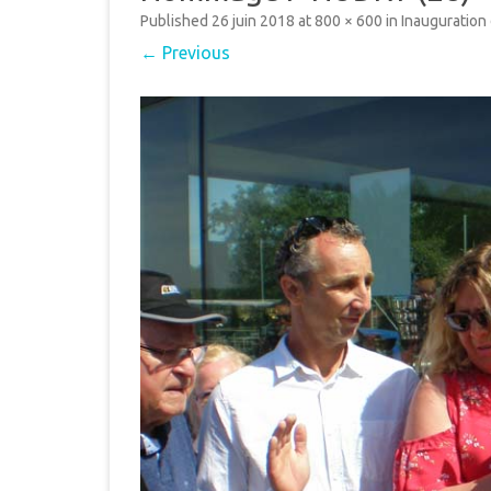
MUNICIPAL
Published
26 juin 2018
at
800 × 600
in
Inauguration
E
← Previous
INTERCOMMUNALITÉ
B
DÉMARCHES ADMINISTRAT
LE PLU