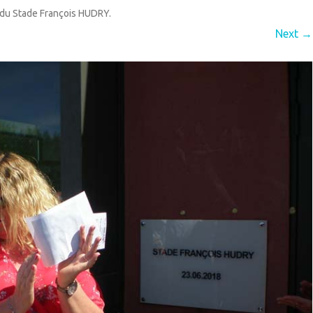
 du Stade François HUDRY
.
QUIPEMENTS
ECOLE
Next →
IEN VIVRE ENSEMBLE
GARDERIE
IVES
RPE (RAM)