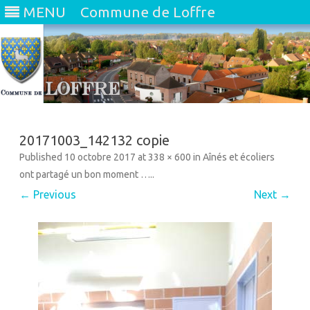
MENU
Commune de Loffre
Skip
to
content
20171003_142132 copie
Published
10 octobre 2017
at
338 × 600
in
Aînés et écoliers
ont partagé un bon moment ….
.
← Previous
Next →