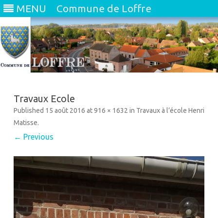
MENU
Commune de Loffre
Skip
to
content
Travaux Ecole
Published
15 août 2016
at
916 × 1632
in
Travaux à l’école Henri
Matisse
.
← Previous